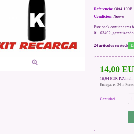
Referencia:
Oki4-100B
Condición:
Nuevo
Este pack contiene tres 
01103402, garantizando d
24
artículos en stock
D
14,00 E
16,94 EUR
IVA incl.
Entregas en 24 h. Porte
Cantidad