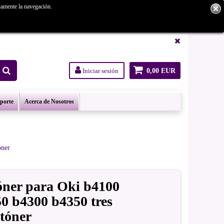
namente la navegación.
tanos.
Iniciar sesión
0,00 EUR
oporte
Acerca de Nosotros
óner
óner para Oki b4100
0 b4300 b4350 tres
 tóner