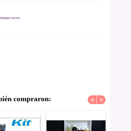
hisimas veces.
mbién compraron: