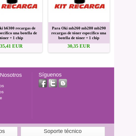
ki b6300 recargas de
Para Oki mb260 mb280 mb290
Para Oki 
pecífico una botella de
recargas de tóner específico una
tóner es
tóner + 1 chip
botella de tóner + 1 chip
t
35,41 EUR
30,35 EUR
Síguenos
 Nosotros
os
os
e
os
Soporte técnico