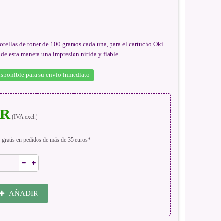
botellas de toner de 100 gramos cada una, para el cartucho Oki
e esta manera una impresión nítida y fiable.
isponible para su envío inmediato
UR
(IVA excl.)
s gratis en pedidos de más de 35 euros*
AÑADIR