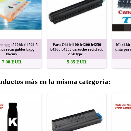
on pgi 520bk cli 521 5
Para Oki b4100 b4200 b4250
Maxi kit
hos recargables bkpg
b4300 b4350 cartucho reciclado
tinta par
bkcmy
2.5k type 9
7,00 EUR
5,85 EUR
oductos más en la misma categoría: