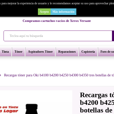
s para mejorar la experiencia de usuario y le recomendamos aceptar su uso para aprovechar ple
as un repuesto de copiadora o buscas una de ocasión y no la encuentras? Consúl
Acepto
Más información
Compramos cartuchos vacíos de Xerox Versant
Tinta
Tóner
Aspiradores Tóner
Reparaciones
Copistería
Foro de s
Recargas tóner para Oki b4100 b4200 b4250 b4300 b4350 tres botellas de t
Recargas t
b4200 b425
botellas de