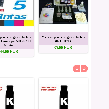
 pro recarga cartuchos
Maxi kit pro recarga cartuchos
Kit r
a Canon pgi 520 cli 521
t0711 t0714
Samsung 
5 tintas
35,00 EUR
44,00 EUR