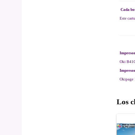
Cada bot
Este cart
Impresora
Oki B410
Impresor
Okipage 
Los c