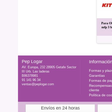
 Oki b401dn mb441dn
Para Oki b4100 4200 4250
Para O
n mb451dnw. cartucho
4300 4350 tambor reciclado
mfp 3 b
clado 2.5k 44992402
25k42102802
9,50 EUR
56,70 EUR
Pep Logar
Informació
AV. Europa, 232 28905 Getafe Sector
Formas y plaz
III Urb. Las laderas
Garantías
B86378981
91 141 96 34
Formas de pa
ventas@peplogar.com
Recompensas 
cliente
Política de co
Envíos en 24 horas