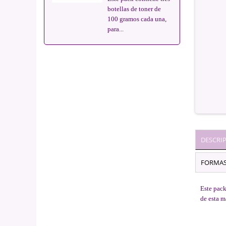
botellas de toner de
100 gramos cada una,
para...
DESCRI
FORMAS
Este pack
de esta m