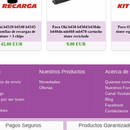
ki b4520 b4540 b4545
Para Oki b430 b430d b430dn
Para O
otellas de recargas de
b440dn mb460 mb470 cartucho
tóner es
tóner + 3 chips
tóner reciclado
42,08 EUR
9,00 EUR
n
Nuestros Productos
Acerca de
os de envío
Novedades
Quienes som
Ofertas
Nuestros For
go
Canal Youtub
por ser buen
Blog
Facebook
okies
Contáctanos
Pagos Seguros
Productos Garantizad