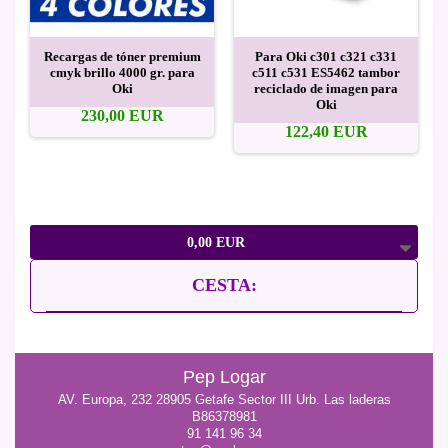
Recargas de tóner premium
Para Oki c301 c321 c331
cmyk brillo 4000 gr. para
c511 c531 ES5462 tambor
Oki
reciclado de imagen para
Oki
230,00 EUR
122,40 EUR
0,00 EUR
CESTA:
Pep Logar
AV. Europa, 232 28905 Getafe Sector III Urb. Las laderas
B86378981
91 141 96 34