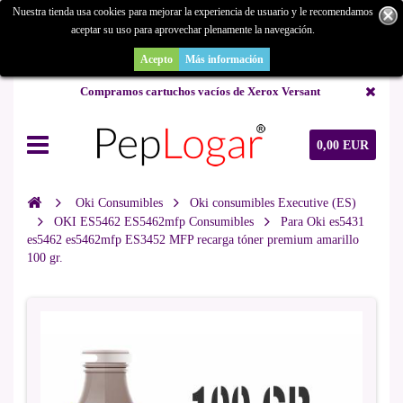
Nuestra tienda usa cookies para mejorar la experiencia de usuario y le recomendamos
aceptar su uso para aprovechar plenamente la navegación.
¿Buscas un repuesto de copiadora o buscas una de ocasión y no la
encuentras? Consúltanos.
Acepto
Más información
Compramos cartuchos vacíos de Xerox Versant
0,00 EUR
Oki Consumibles
Oki consumibles Executive (ES)
OKI ES5462 ES5462mfp Consumibles
Para Oki es5431
es5462 es5462mfp ES3452 MFP recarga tóner premium amarillo
100 gr.