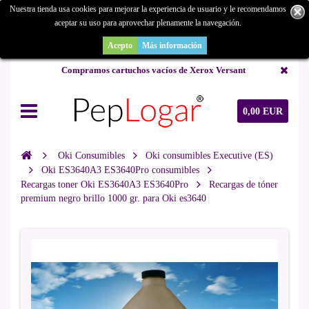
Nuestra tienda usa cookies para mejorar la experiencia de usuario y le recomendamos
aceptar su uso para aprovechar plenamente la navegación.
¿Buscas un repuesto de copiadora o buscas una de ocasión y no la
encuentras? Consúltanos.
Acepto
Más información
Compramos cartuchos vacíos de Xerox Versant
0,00 EUR
Oki Consumibles
Oki consumibles Executive (ES)
Oki ES3640A3 ES3640Pro consumibles
Recargas toner Oki ES3640A3 ES3640Pro
Recargas de tóner
premium negro brillo 1000 gr. para Oki es3640