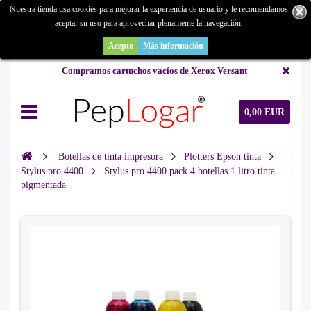
Nuestra tienda usa cookies para mejorar la experiencia de usuario y le recomendamos
aceptar su uso para aprovechar plenamente la navegación.
¿Buscas un repuesto de copiadora o buscas una de ocasión y no la
encuentras? Consúltanos.
Acepto
Más información
Compramos cartuchos vacíos de Xerox Versant
0,00 EUR
Botellas de tinta impresora
Plotters Epson tinta
Stylus pro 4400
Stylus pro 4400 pack 4 botellas 1 litro tinta
pigmentada