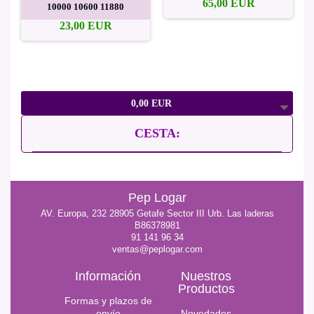
65,00 EUR
10000 10600 11880
23,00 EUR
0,00 EUR
CESTA:
Pep Logar
AV. Europa, 232 28905 Getafe Sector III Urb. Las laderas
B86378981
91 141 96 34
ventas@peplogar.com
Información
Nuestros
Productos
Formas y plazos de
envío
Novedades