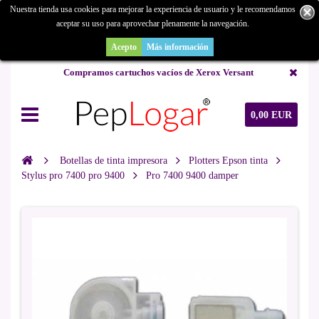
Nuestra tienda usa cookies para mejorar la experiencia de usuario y le recomendamos
aceptar su uso para aprovechar plenamente la navegación.
¿Buscas un repuesto de copiadora o buscas una de ocasión y no la
encuentras? Consúltanos.
Acepto
Más información
Compramos cartuchos vacíos de Xerox Versant
0,00 EUR
Botellas de tinta impresora
Plotters Epson tinta
Stylus pro 7400 pro 9400
Pro 7400 9400 damper