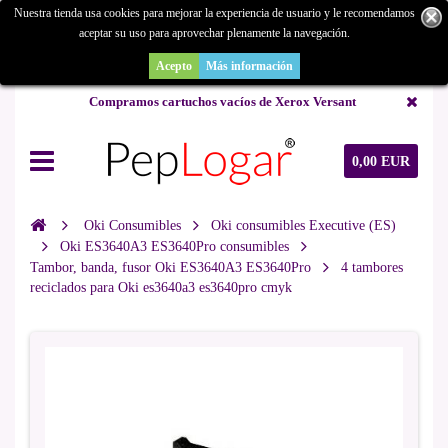
Nuestra tienda usa cookies para mejorar la experiencia de usuario y le recomendamos
aceptar su uso para aprovechar plenamente la navegación.
¿Buscas un repuesto de copiadora o buscas una de ocasión y no la
encuentras? Consúltanos.
Acepto
Más información
Compramos cartuchos vacíos de Xerox Versant
0,00 EUR
Oki Consumibles
Oki consumibles Executive (ES)
Oki ES3640A3 ES3640Pro consumibles
Tambor, banda, fusor Oki ES3640A3 ES3640Pro
4 tambores
reciclados para Oki es3640a3 es3640pro cmyk