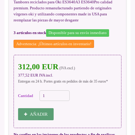
Tambores reciclados para Oki ES3640A3 ES3640Pro calidad
premium. Producto remanufacturado partiendo de originales
vírgenes oki y utilizando componentes made in USA para
reemplazar las piezas de mayor desgaste
3
artículos en stock
Disponible para su envío inmediato
Advertencia: ¡Últimos artículos en inventario!
312,00 EUR
(IVA excl.)
377,52 EUR
IVA incl.
Entregas en 24 h. Portes gratis en pedidos de más de 35 euros*
Cantidad
AÑADIR
No confíes en las imágenes de los productos a fin de realizar