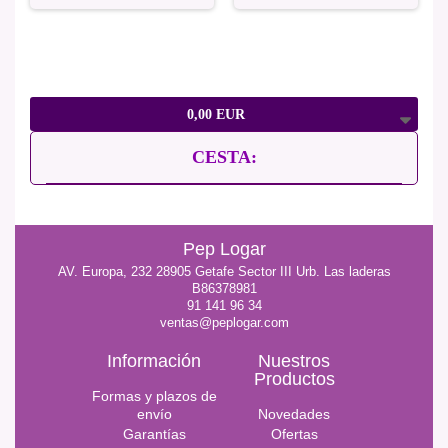
0,00 EUR
CESTA:
Pep Logar
AV. Europa, 232 28905 Getafe Sector III Urb. Las laderas
B86378981
91 141 96 34
ventas@peplogar.com
Información
Nuestros
Productos
Formas y plazos de
envío
Novedades
Garantías
Ofertas