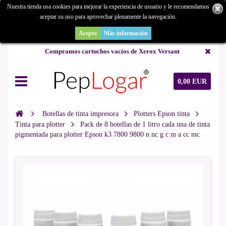
Nuestra tienda usa cookies para mejorar la experiencia de usuario y le recomendamos
aceptar su uso para aprovechar plenamente la navegación.
¿Buscas un repuesto de copiadora o buscas una de ocasión y no la
encuentras? Consúltanos.
Acepto
Más información
Compramos cartuchos vacíos de Xerox Versant
0,00 EUR
Botellas de tinta impresora
Plotters Epson tinta
Tinta para plotter
Pack de 8 botellas de 1 litro cada una de tinta
pigmentada para plotter Epson k3 7800 9800 n nc g c m a cc mc