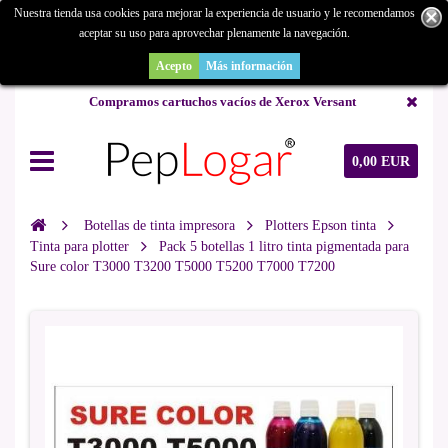
Nuestra tienda usa cookies para mejorar la experiencia de usuario y le recomendamos
aceptar su uso para aprovechar plenamente la navegación.
¿Buscas un repuesto de copiadora o buscas una de ocasión y no la
encuentras? Consúltanos.
Acepto
Más información
Compramos cartuchos vacíos de Xerox Versant
0,00 EUR
Botellas de tinta impresora
Plotters Epson tinta
Tinta para plotter
Pack 5 botellas 1 litro tinta pigmentada para
Sure color T3000 T3200 T5000 T5200 T7000 T7200