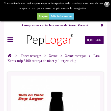
Nuestra tienda usa cookies para mejorar la experiencia de usuario y le recomendamos
aceptar su uso para aprovechar plenamente la navegación.
¿Buscas un repuesto de copiadora o buscas una de ocasión y no la
encuentras? Consúltanos.
Acepto
Más información
Compramos cartuchos vacíos de Xerox Versant
0,00 EUR
Toner recargas
Xerox
Xerox recargas
Para
Xerox mfp 3100 recarga de tóner y 1 tarjeta chip