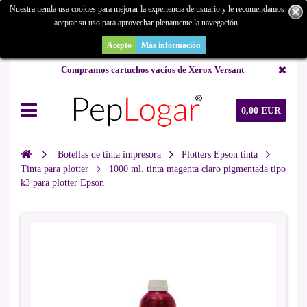
Nuestra tienda usa cookies para mejorar la experiencia de usuario y le recomendamos
aceptar su uso para aprovechar plenamente la navegación.
¿Buscas un repuesto de copiadora o buscas una de ocasión y no la
encuentras? Consúltanos.
Acepto
Más información
Compramos cartuchos vacíos de Xerox Versant
0,00 EUR
Botellas de tinta impresora
Plotters Epson tinta
Tinta para plotter
1000 ml. tinta magenta claro pigmentada tipo
k3 para plotter Epson