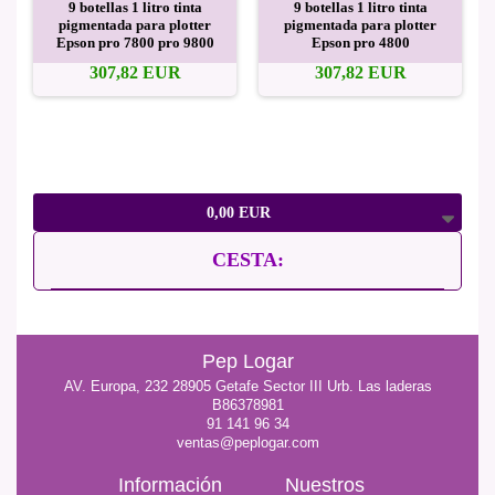
9 botellas 1 litro tinta
9 botellas 1 litro tinta
pigmentada para plotter
pigmentada para plotter
Epson pro 7800 pro 9800
Epson pro 4800
307,82 EUR
307,82 EUR
0,00 EUR
CESTA:
Pep Logar
AV. Europa, 232 28905 Getafe Sector III Urb. Las laderas
B86378981
91 141 96 34
ventas@peplogar.com
Información
Nuestros