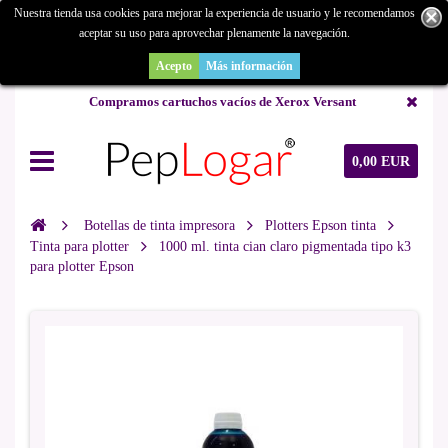
Nuestra tienda usa cookies para mejorar la experiencia de usuario y le recomendamos
aceptar su uso para aprovechar plenamente la navegación.
¿Buscas un repuesto de copiadora o buscas una de ocasión y no la
encuentras? Consúltanos.
Acepto
Más información
Compramos cartuchos vacíos de Xerox Versant
0,00 EUR
Botellas de tinta impresora
Plotters Epson tinta
Tinta para plotter
1000 ml. tinta cian claro pigmentada tipo k3
para plotter Epson