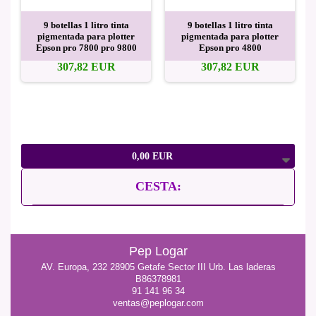
9 botellas 1 litro tinta
9 botellas 1 litro tinta
pigmentada para plotter
pigmentada para plotter
Epson pro 7800 pro 9800
Epson pro 4800
307,82 EUR
307,82 EUR
0,00 EUR
CESTA:
Pep Logar
AV. Europa, 232 28905 Getafe Sector III Urb. Las laderas
B86378981
91 141 96 34
ventas@peplogar.com