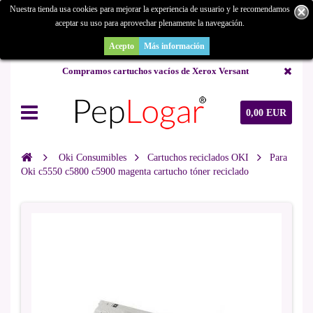
Nuestra tienda usa cookies para mejorar la experiencia de usuario y le recomendamos
aceptar su uso para aprovechar plenamente la navegación.
¿Buscas un repuesto de copiadora o buscas una de ocasión y no la
encuentras? Consúltanos.
Acepto
Más información
Compramos cartuchos vacíos de Xerox Versant
0,00 EUR
Oki Consumibles
Cartuchos reciclados OKI
Para
Oki c5550 c5800 c5900 magenta cartucho tóner reciclado