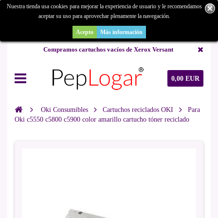
Nuestra tienda usa cookies para mejorar la experiencia de usuario y le recomendamos
aceptar su uso para aprovechar plenamente la navegación.
¿Buscas un repuesto de copiadora o buscas una de ocasión y no la
encuentras? Consúltanos.
Acepto
Más información
Compramos cartuchos vacíos de Xerox Versant
0,00 EUR
Oki Consumibles
Cartuchos reciclados OKI
Para
Oki c5550 c5800 c5900 color amarillo cartucho tóner reciclado