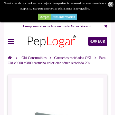
Nuestra tienda usa cookies para mejorar la experiencia de usuario y le recomendamos
aceptar su uso para aprovechar plenamente la navegación.
¿Buscas un repuesto de copiadora o buscas una de ocasión y no la
encuentras? Consúltanos.
Acepto
Más información
Compramos cartuchos vacíos de Xerox Versant
0,00 EUR
Oki Consumibles
Cartuchos reciclados OKI
Para
Oki c9600 c9800 cartucho color cian tóner reciclado 20k