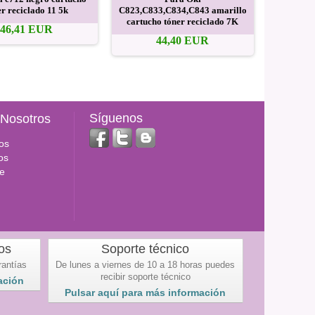
er reciclado 11 5k
C823,C833,C834,C843 amarillo
C823,C
cartucho tóner reciclado 7K
cartuch
46,41 EUR
44,40 EUR
Síguenos
 Nosotros
os
os
e
os
Soporte técnico
rantías
De lunes a viernes de 10 a 18 horas puedes
recibir soporte técnico
ación
Pulsar aquí para más información