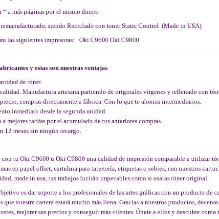
r = a más páginas por el mismo dinero
 remanufacturado, siendo Reciclado con toner Static Control (Made in USA)
ara las siguientes impresoras: Oki C9600 Oki C9800
abricantes y estas son nuestras ventajas
ntidad de tóner.
calidad. Manufactura artesana partiendo de originales vírgenes y rellenado con tó
precio, compras directamente a fábrica. Con lo que te ahorras intermediarios.
nto inmediato desde la segunda unidad.
 a mejores tarifas por el acumulado de tus anteriores compras.
n 12 meses sin ningún recargo.
con tu Oki C9600 u Oki C9800 una calidad de impresión comparable a utilizar tóner
mas en papel offset, cartulina para tarjetería, etiquetas o sobres, con nuestros car
idad, made in usa, tus trabajos lucirán impecables como si usaras tóner original.
bjetivo es dar soporte a los profesionales de las artes gráficas con un producto de 
es que vuestra cartera estará mucho más llena. Gracias a nuestros productos, decenas
costes, mejorar sus precios y conseguir más clientes. Únete a ellos y descubre com