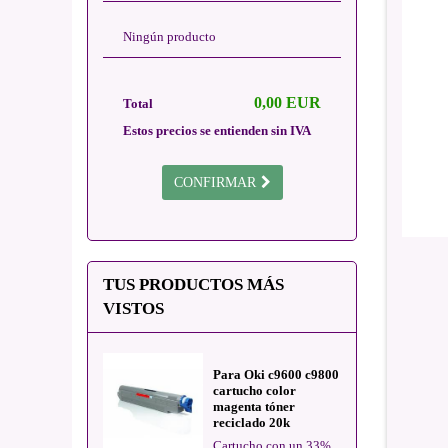
Ningún producto
0,00 EUR
Total
Estos precios se entienden sin IVA
CONFIRMAR
TUS PRODUCTOS MÁS
VISTOS
Para Oki c9600 c9800
cartucho color
magenta tóner
reciclado 20k
Cartucho con un 33%