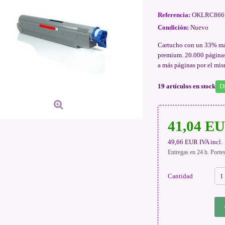
Referencia:
OKLRC866
Condición:
Nuevo
Cartucho con un 33% má
premium. 20.000 páginas.
a más páginas por el mi
19
artículos en stock
D
41,04 E
49,66 EUR
IVA incl.
Entregas en 24 h. Porte
Cantidad