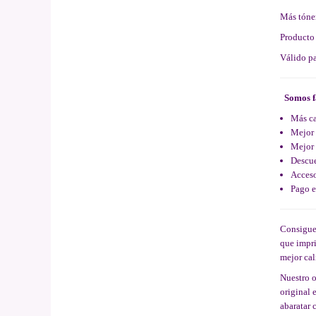
Más tóne
Producto
Válido p
Somos f
Más ca
Mejor 
Mejor 
Descue
Acceso
Pago e
Consigue 
que impri
mejor cal
Nuestro o
original 
abaratar 