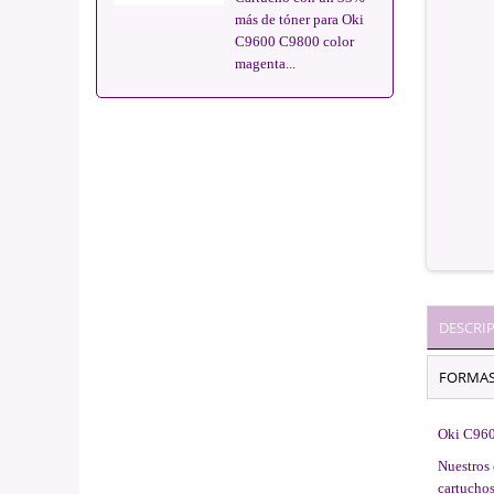
más de tóner para Oki
C9600 C9800 color
magenta...
DESCRI
FORMAS
Oki C960
Nuestros 
cartuchos