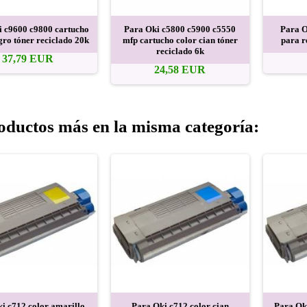
i c9600 c9800 cartucho
Para Oki c5800 c5900 c5550
Para O
gro tóner reciclado 20k
mfp cartucho color cian tóner
para r
reciclado 6k
37,79 EUR
24,58 EUR
oductos más en la misma categoría:
i c712 color amarillo
Para Oki c712 color cian
Para Ok