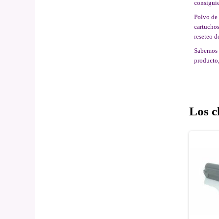
consigui
Polvo de 
cartuchos
reseteo d
Sabemos q
producto,
Los c