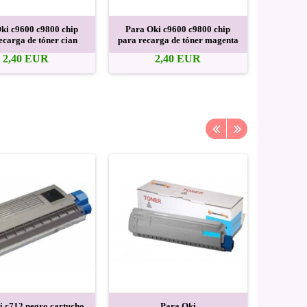
ki c9600 c9800 chip
Para Oki c9600 c9800 chip
Fusible 
ecarga de tóner cian
para recarga de tóner magenta
para O
2,40 EUR
2,40 EUR
i c712 negro cartucho
Para Oki