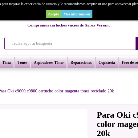
s para mejorar la experiencia de usuario y le recomendamos aceptar su uso para aprovechar ple
as un repuesto de copiadora o buscas una de ocasión y no la encuentras? Consúl
Acepto
Más información
Compramos cartuchos vacíos de Xerox Versant
Tinta
Tóner
Aspiradores Tóner
Reparaciones
Copistería
Foro de s
Para Oki c9600 c9800 cartucho color magenta tóner reciclado 20k
Para Oki c
color magen
20k