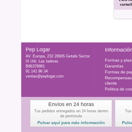
illo cartucho tóner
cian cartucho tóner reciclado
cartuch
reciclado
16,57 EUR
16,57 EUR
Pep Logar
Informació
AV. Europa, 232 28905 Getafe Sector
Formas y plaz
III Urb. Las laderas
Garantías
B86378981
91 141 96 34
Formas de pa
ventas@peplogar.com
Recompensas 
cliente
Política de co
Envíos en 24 horas
Tus pedidos entregados en 24 horas dentro
Tus
de península
Pulsar aquí para más información
Puls