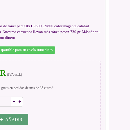
s de tóner para Oki C9600 C9800 color magenta calidad
 Nuestros cartuchos llevan más tóner, pesan 730 gr. Más tóner =
smo dinero
isponible para su envío inmediato
UR
(IVA excl.)
s gratis en pedidos de más de 35 euros*
AÑADIR