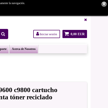
namente la navegación.
tanos.
Iniciar sesión
0,00 EUR
oporte
Acerca de Nosotros
9600 c9800 cartucho
ta tóner reciclado