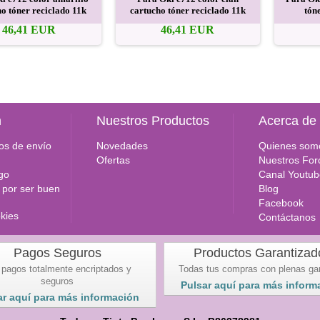
o tóner reciclado 11k
cartucho tóner reciclado 11k
tón
46,41 EUR
46,41 EUR
n
Nuestros Productos
Acerca de
os de envío
Novedades
Quienes som
Ofertas
Nuestros For
go
Canal Youtub
por ser buen
Blog
Facebook
okies
Contáctanos
Pagos Seguros
Productos Garantizad
 pagos totalmente encriptados y
Todas tus compras con plenas ga
seguros
Pulsar aquí para más inform
ar aquí para más información