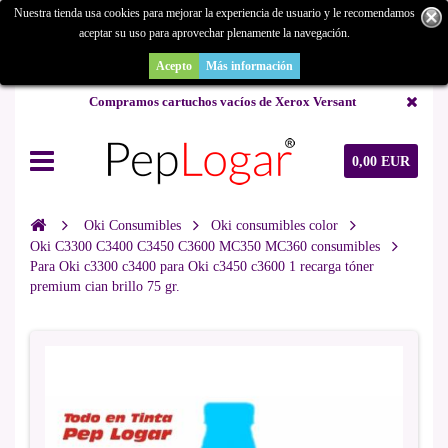
Nuestra tienda usa cookies para mejorar la experiencia de usuario y le recomendamos
aceptar su uso para aprovechar plenamente la navegación.
¿Buscas un repuesto de copiadora o buscas una de ocasión y no la
encuentras? Consúltanos.
Acepto
Más información
Compramos cartuchos vacíos de Xerox Versant
0,00 EUR
Oki Consumibles
Oki consumibles color
Oki C3300 C3400 C3450 C3600 MC350 MC360 consumibles
Para Oki c3300 c3400 para Oki c3450 c3600 1 recarga tóner
premium cian brillo 75 gr.