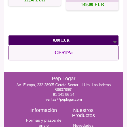
149,00 EUR
0,00 EUR
CESTA:
Pep Logar
AV. Europa, 232 28905 Getafe Sector III Urb. Las laderas
B86378981
91 141 96 34
ventas@peplogar.com
Información
Nuestros
Productos
Formas y plazos de
envío
Novedades