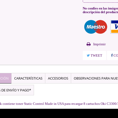
No confíes en las imáge
descripción del product
Imprimir
TWEET
CO
PCIÓN
CARACTERÍSTICAS
ACCESORIOS
OBSERVACIONES PARA NU
 DE ENVÍO Y PAGO*
k contiene toner Static Control Made in USA para recargar 8 cartuchos Oki C3300