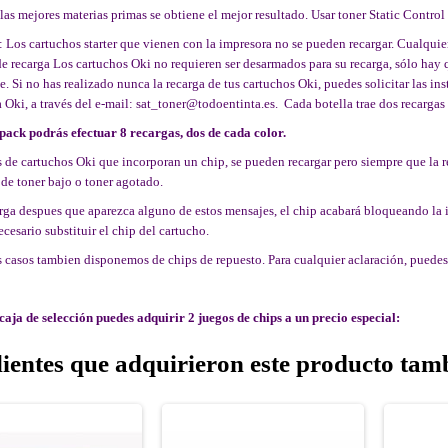
las mejores materias primas se obtiene el mejor resultado. Usar toner Static Control
 Los cartuchos starter que vienen con la impresora no se pueden recargar. Cualquie
 recarga Los cartuchos Oki no requieren ser desarmados para su recarga, sólo hay q
e. Si no has realizado nunca la recarga de tus cartuchos Oki, puedes solicitar las i
 Oki, a través del e-mail: sat_toner@todoentinta.es. Cada botella trae dos recargas
pack podrás efectuar 8 recargas, dos de cada color.
s de cartuchos Oki que incorporan un chip, se pueden recargar pero siempre que la r
de toner bajo o toner agotado.
arga despues que aparezca alguno de estos mensajes, el chip acabará bloqueando l
ecesario substituir el chip del cartucho.
s casos tambien disponemos de chips de repuesto. Para cualquier aclaración, puede
caja de selección puedes adquirir 2 juegos de chips a un precio especial:
lientes que adquirieron este producto ta