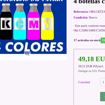
4 botellas 
Referencia:
OKLCKT23
Condición:
Nuevo
Este pack contiene tone
Oki C3300/3400/C3450/C
17
artículos en stock
D
49,18 E
59,51 EUR
IVA incl.
Entregas en 24 h. Porte
Cantidad