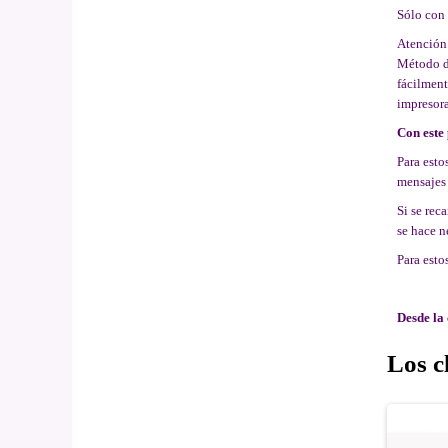
Sólo con 
Atención:
Método de
fácilment
impresora
Con este 
Para esto
mensajes 
Si se rec
se hace n
Para esto
Desde la 
Los c