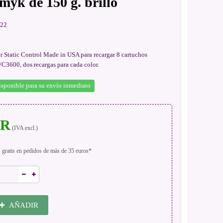
cmyk de 150 g. brillo
22
r Static Control Made in USA para recargar 8 cartuchos
3600, dos recargas para cada color.
isponible para su envío inmediato
UR
(IVA excl.)
s gratis en pedidos de más de 35 euros*
AÑADIR