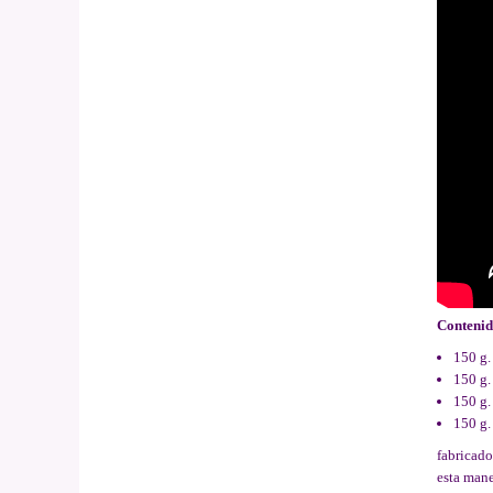
Conteni
150 g.
150 g.
150 g.
150 g.
fabricad
esta mane