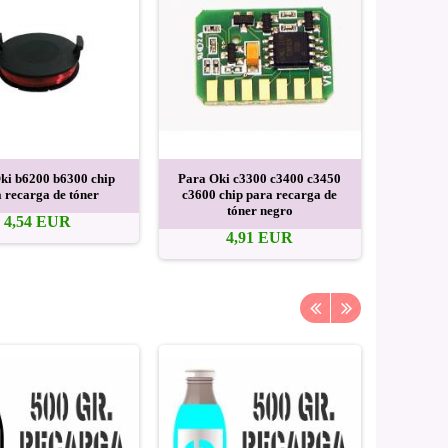
ki b6200 b6300 chip
Para Oki c3300 c3400 c3450
Reset cin
 recarga de tóner
c3600 chip para recarga de
Oki c560
tóner negro
c58
4,54 EUR
4,91 EUR