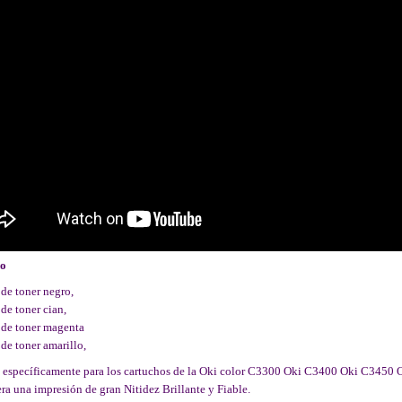
do
 de toner negro,
 de toner cian,
 de toner magenta
 de toner amarillo,
o específicamente para los cartuchos de la Oki color C3300 Oki C3400 Oki C345
ra una impresión de gran Nitidez Brillante y Fiable.