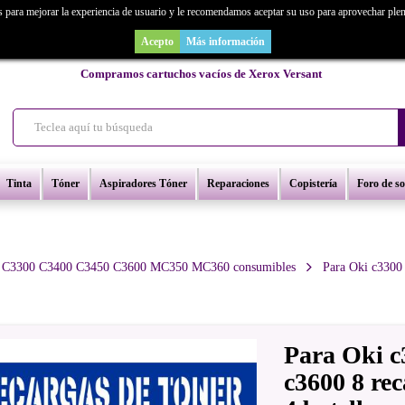
s para mejorar la experiencia de usuario y le recomendamos aceptar su uso para aprovechar ple
as un repuesto de copiadora o buscas una de ocasión y no la encuentras? Consúl
Acepto
Más información
Compramos cartuchos vacíos de Xerox Versant
Tinta
Tóner
Aspiradores Tóner
Reparaciones
Copistería
Foro de s
 C3300 C3400 C3450 C3600 MC350 MC360 consumibles
Para Oki c3300
Para Oki c
c3600 8 re