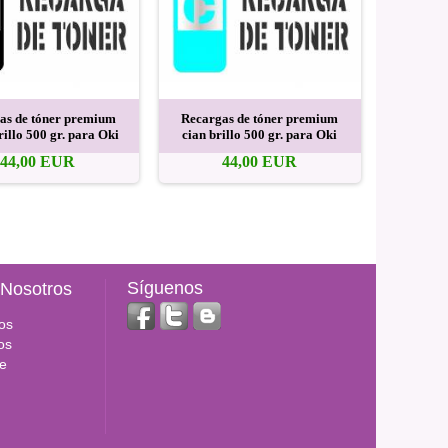
as de tóner premium
Recargas de tóner premium
Recarga
rillo 500 gr. para Oki
cian brillo 500 gr. para Oki
magenta b
44,00 EUR
44,00 EUR
Síguenos
 Nosotros
os
os
e