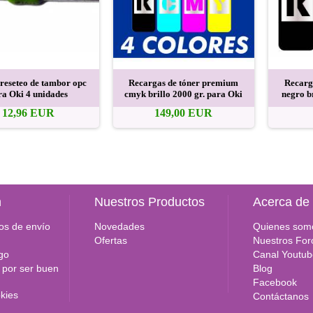
 reseteo de tambor opc
Recargas de tóner premium
Recarg
ra Oki 4 unidades
cmyk brillo 2000 gr. para Oki
negro b
12,96 EUR
149,00 EUR
n
Nuestros Productos
Acerca de
os de envío
Novedades
Quienes som
Ofertas
Nuestros For
go
Canal Youtub
por ser buen
Blog
Facebook
okies
Contáctanos