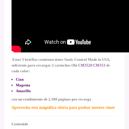
Estas 3 botellas contienen tóner Static Control Made in USA,
suficiente para recargar 2 cartuchos
Oki
CM3520 CM353
de
cada color:
Cian
Magenta
Amarillo
con un rendimiento de 2.500 páginas por recarga
Aprovecha esta mágnifica oferta para probar nuestro tóner
Contenido