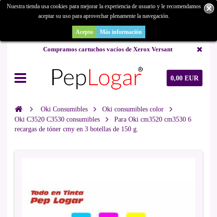
Nuestra tienda usa cookies para mejorar la experiencia de usuario y le recomendamos
aceptar su uso para aprovechar plenamente la navegación.
¿Buscas un repuesto de copiadora o buscas una de ocasión y no la
encuentras? Consúltanos.
Acepto
Más información
Compramos cartuchos vacíos de Xerox Versant
0,00 EUR
Oki Consumibles
Oki consumibles color
Oki C3520 C3530 consumibles
Para Oki cm3520 cm3530 6
recargas de tóner cmy en 3 botellas de 150 g.