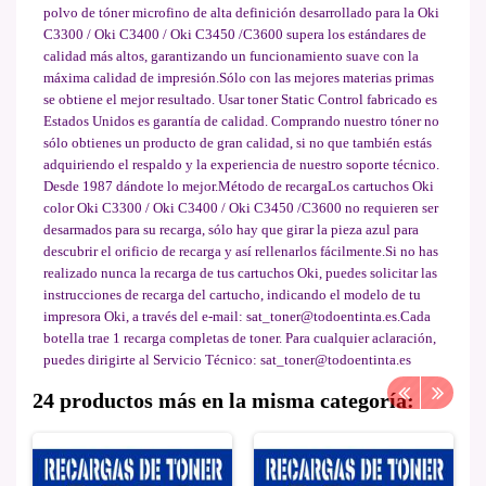
polvo de tóner microfino de alta definición desarrollado para la Oki
C3300 / Oki C3400 / Oki C3450 /C3600 supera los estándares de
calidad más altos, garantizando un funcionamiento suave con la
máxima calidad de impresión.Sólo con las mejores materias primas
se obtiene el mejor resultado. Usar toner Static Control fabricado es
Estados Unidos es garantía de calidad. Comprando nuestro tóner no
sólo obtienes un producto de gran calidad, si no que también estás
adquiriendo el respaldo y la experiencia de nuestro soporte técnico.
Desde 1987 dándote lo mejor.Método de recargaLos cartuchos Oki
color Oki C3300 / Oki C3400 / Oki C3450 /C3600 no requieren ser
desarmados para su recarga, sólo hay que girar la pieza azul para
descubrir el orificio de recarga y así rellenarlos fácilmente.Si no has
realizado nunca la recarga de tus cartuchos Oki, puedes solicitar las
instrucciones de recarga del cartucho, indicando el modelo de tu
impresora Oki, a través del e-mail: sat_toner@todoentinta.es.Cada
botella trae 1 recarga completas de toner. Para cualquier aclaración,
puedes dirigirte al Servicio Técnico: sat_toner@todoentinta.es
24 productos más en la misma categoría: