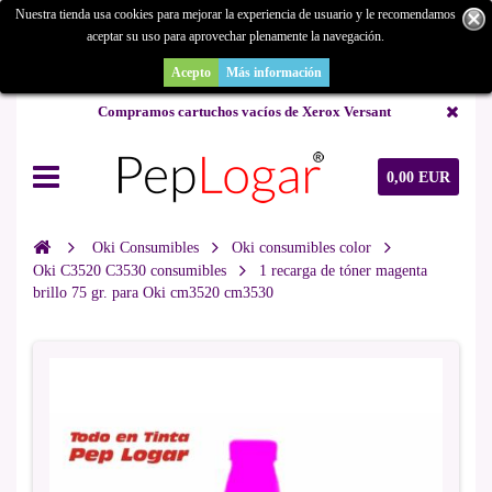
Nuestra tienda usa cookies para mejorar la experiencia de usuario y le recomendamos
aceptar su uso para aprovechar plenamente la navegación.
¿Buscas un repuesto de copiadora o buscas una de ocasión y no la
encuentras? Consúltanos.
Acepto
Más información
Compramos cartuchos vacíos de Xerox Versant
0,00 EUR
Oki Consumibles
Oki consumibles color
Oki C3520 C3530 consumibles
1 recarga de tóner magenta
brillo 75 gr. para Oki cm3520 cm3530