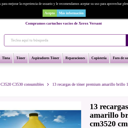
s para mejorar la experiencia de usuario y le recomendamos aceptar su uso para aprovechar ple
as un repuesto de copiadora o buscas una de ocasión y no la encuentras? Consúl
Acepto
Más información
Compramos cartuchos vacíos de Xerox Versant
Tinta
Tóner
Aspiradores Tóner
Reparaciones
Copistería
Foro de s
 C3520 C3530 consumibles
13 recargas de tóner premium amarillo brillo
13 recarga
amarillo br
cm3520 cm