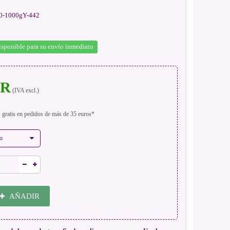
-1000gY-442
isponible para su envío inmediato
UR
(IVA excl.)
s gratis en pedidos de más de 35 euros*
o
AÑADIR