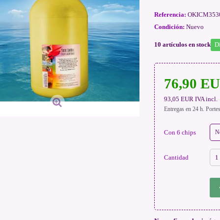
Referencia:
OKICM3530
Condición:
Nuevo
10
artículos en stock
D
76,90 E
93,05 EUR
IVA incl.
Entregas en 24 h. Porte
Con 6 chips
N
Cantidad