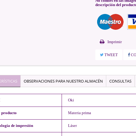
No confíes en las imáge
descripción del product
Imprimir
TWEET
CO
RÍSTICAS
OBSERVACIONES PARA NUESTRO ALMACÉN
CONSULTAS
M
Oki
e producto
Materia prima
ología de impresión
Láser