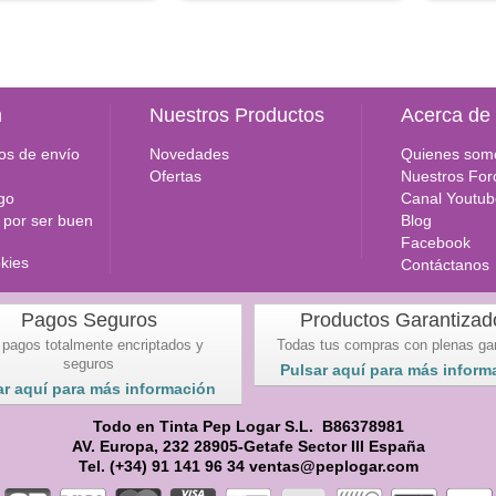
n
Nuestros Productos
Acerca de
os de envío
Novedades
Quienes som
Ofertas
Nuestros For
go
Canal Youtub
por ser buen
Blog
Facebook
okies
Contáctanos
Pagos Seguros
Productos Garantizad
 pagos totalmente encriptados y
Todas tus compras con plenas ga
seguros
Pulsar aquí para más inform
ar aquí para más información
Todo en Tinta Pep Logar S.L. B86378981
AV. Europa, 232 28905-Getafe Sector III España
Tel. (+34) 91 141 96 34 ventas@peplogar.com