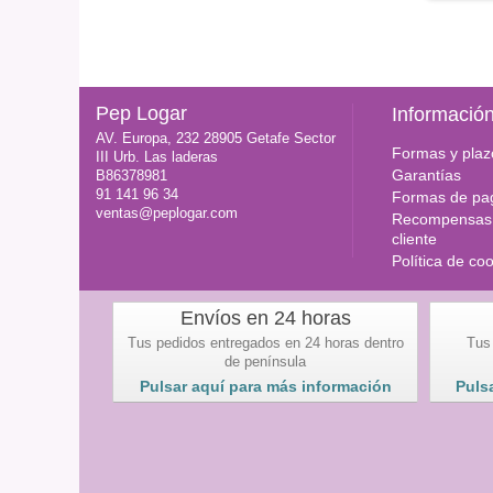
Pep Logar
Informació
AV. Europa, 232 28905 Getafe Sector
Formas y plaz
III Urb. Las laderas
Garantías
B86378981
91 141 96 34
Formas de pa
ventas@peplogar.com
Recompensas 
cliente
Política de co
Envíos en 24 horas
Tus pedidos entregados en 24 horas dentro
Tus
de península
Pulsar aquí para más información
Puls