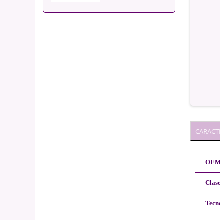
CARACTE
OE
Clas
Tecn